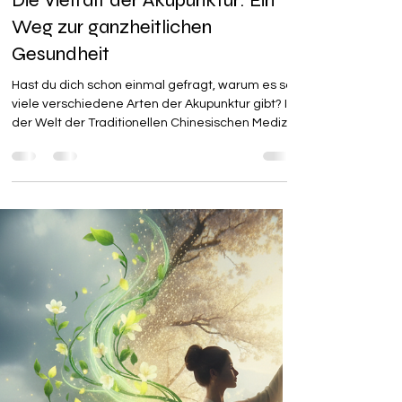
Bine
8 Min. Lesezeit
Die Vielfalt der Akupunktur: Ein
Weg zur ganzheitlichen
Gesundheit
Hast du dich schon einmal gefragt, warum es so
viele verschiedene Arten der Akupunktur gibt? In
der Welt der Traditionellen Chinesischen Medizin
(TCM) ist es ein bisschen wie mit Musik: Die
Grundnoten – Qi, Yin & Yang und die fünf
Wandlungsphasen – sind immer dieselben, aber
jeder Stil spielt seine ganz eigene, wunderbare
Melodie