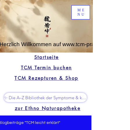
ME
NU
Herzlich Willkommen auf www.tcm-praxis-leipzig.de
Startseite
TCM Termin buchen
TCM Rezepturen & Shop
✨ Die A–Z Bibliothek der Symptome & kleine Superhelfer
zur Ethno Naturapotheke
Blogbeiträge "TCM leicht erklärt"