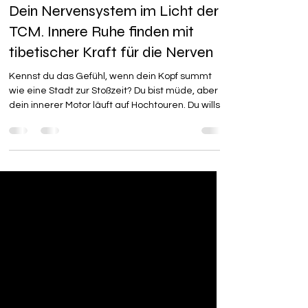
Bine
8 Min. Lesezeit
Dein Nervensystem im Licht der
TCM. Innere Ruhe finden mit
tibetischer Kraft für die Nerven
​Kennst du das Gefühl, wenn dein Kopf summt
wie eine Stadt zur Stoßzeit? Du bist müde, aber
dein innerer Motor läuft auf Hochtouren. Du willst
zur Ruhe kommen, aber dein Nervensystem
scheint den „Aus-Knopf“ verloren zu haben. ​ In
der Traditionellen Chinesischen Medizin (TCM)
nutzen wir ein Bild, das diesen Zustand sofort
greifbar macht: Das Haus deines Lebens: Wenn
das Licht flackert Stell dir dein Nervensystem wie
das elektrische System in einem
wunderschönen, alten Haus v