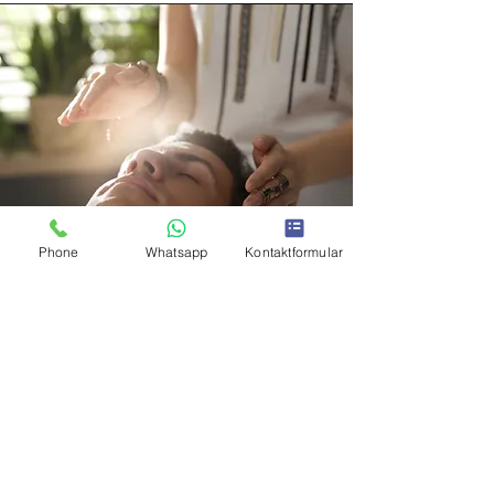
Phone
Whatsapp
Kontaktformular
Die intensive 5er Kur für
Tiefenwirkung inkl.
4 Wochen
Kollagen Kur
(5 Behandlungen)