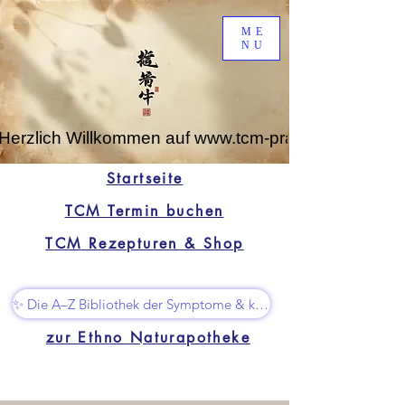
ME
NU
Herzlich Willkommen auf www.tcm-praxis-leipzig.de
Startseite
TCM Termin buchen
TCM Rezepturen & Shop
✨ Die A–Z Bibliothek der Symptome & kleine Superhelfer
zur Ethno Naturapotheke