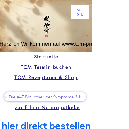
ME
NU
Herzlich Willkommen auf www.tcm-praxis-leipzig.de
Startseite
TCM Termin buchen
TCM Rezepturen & Shop
✨ Die A–Z Bibliothek der Symptome & kleine Superhelfer
zur Ethno Naturapotheke
  hier direkt bestellen  🙃