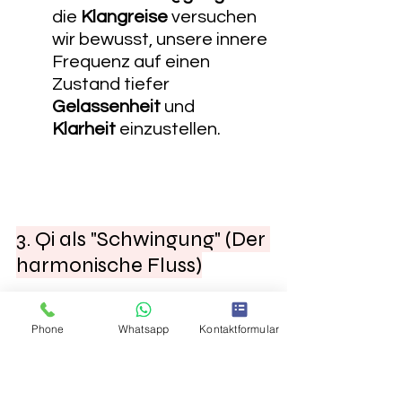
die 
Klangreise
 versuchen 
wir bewusst, unsere innere 
Frequenz auf einen 
Zustand tiefer 
Gelassenheit
 und 
Klarheit
 einzustellen.
3. Qi als "Schwingung" (Der 
harmonische Fluss)
Das Qi bewegt sich in 
Phone
Whatsapp
Kontaktformular
festgelegten Bahnen, den 
sogenannten 
Meridianen
 – 
das sind die 
Schwingungsautobahnen
 des 