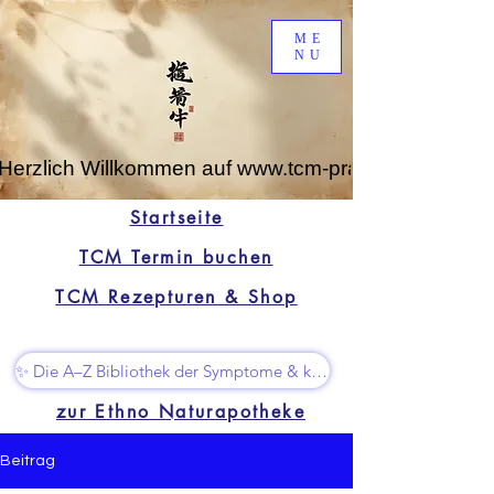
ME
NU
Herzlich Willkommen auf www.tcm-praxis-leipzig.de
Startseite
TCM Termin buchen
TCM Rezepturen & Shop
✨ Die A–Z Bibliothek der Symptome & kleine Superhelfer
zur Ethno Naturapotheke
Beitrag