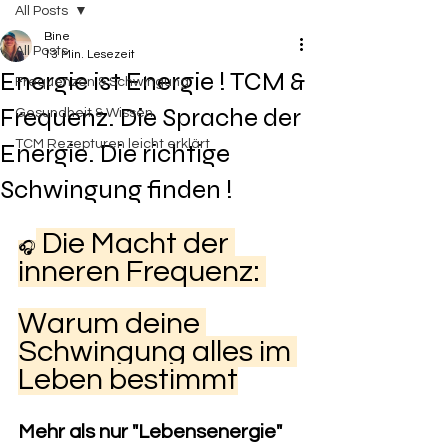
All Posts
Bine
All Posts
13 Min. Lesezeit
Energie ist Energie ! TCM &
Frequenzen & Schwingung
Frequenz. Die Sprache der
Gesundheit & Wissen
TCM Rezepturen leicht erklärt
Energie. Die richtige
Schwingung finden !
 Die Macht der 
🎧
inneren Frequenz: 
Warum deine 
Schwingung alles im 
Leben bestimmt
Mehr als nur "Lebensenergie"