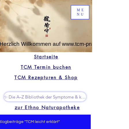
ME
NU
Herzlich Willkommen auf www.tcm-praxis-leipzig.de
Startseite
TCM Termin buchen
TCM Rezepturen & Shop
✨ Die A–Z Bibliothek der Symptome & kleine Superhelfer
zur Ethno Naturapotheke
Blogbeiträge "TCM leicht erklärt"