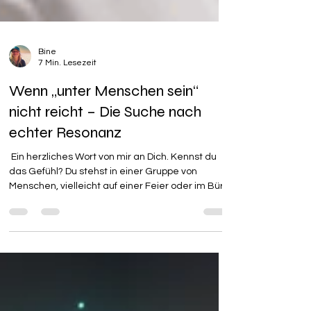
Bine
7 Min. Lesezeit
Wenn „unter Menschen sein“
nicht reicht – Die Suche nach
echter Resonanz
​ Ein herzliches Wort von mir an Dich. ​Kennst du
das Gefühl? Du stehst in einer Gruppe von
Menschen, vielleicht auf einer Feier oder im Büro.
Es wird gelacht, geredet, Gläser klirren. Und
doch fühlst du dich in diesem Moment so allein,
als wärst du auf einem fernen Planeten. Du hörst
die Worte, aber sie erreichen dein Herz nicht. Du
sprichst, aber du hast das Gefühl, deine Sprache
wird nicht verstanden. ​Ich kenne dieses Gefühl
sehr gut. Lange Zeit dachte ich, mit mir stimme