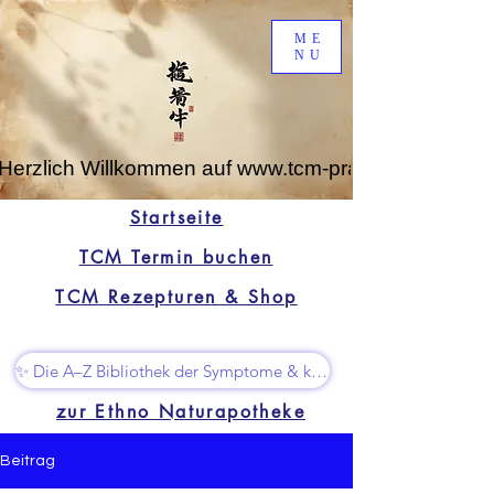
ME
NU
Herzlich Willkommen auf www.tcm-praxis-leipzig.de
Startseite
TCM Termin buchen
TCM Rezepturen & Shop
✨ Die A–Z Bibliothek der Symptome & kleine Superhelfer
zur Ethno Naturapotheke
Beitrag