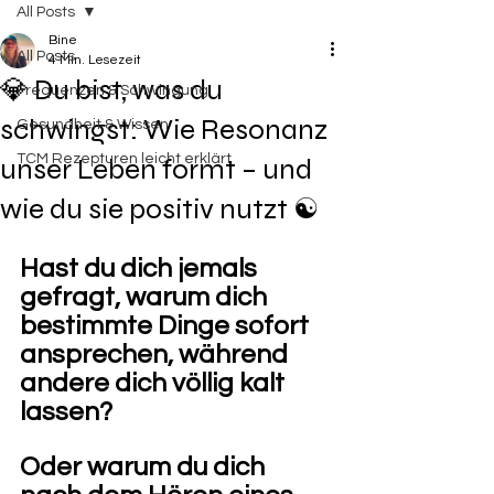
All Posts
Bine
All Posts
4 Min. Lesezeit
💎 Du bist, was du
Frequenzen & Schwingung
schwingst: Wie Resonanz
Gesundheit & Wissen
TCM Rezepturen leicht erklärt
unser Leben formt – und
wie du sie positiv nutzt ☯️
Hast du dich jemals 
gefragt, warum dich 
bestimmte Dinge sofort 
ansprechen, während 
andere dich völlig kalt 
lassen? 
Oder warum du dich 