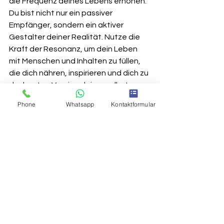
die Frequenz deines Lebens erhöhen. 
Du bist nicht nur ein passiver 
Empfänger, sondern ein aktiver 
Gestalter deiner Realität. Nutze die 
Kraft der Resonanz, um dein Leben 
mit Menschen und Inhalten zu füllen, 
die dich nähren, inspirieren und dich zu 
der besten Version deiner selbst 
machen. 
Denn am Ende des Tages: Du 
Phone
Whatsapp
Kontaktformular
bist, was du schwingst.