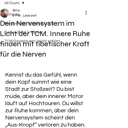
All Posts
Bine
All Posts
8 Min. Lesezeit
Dein Nervensystem im
Frequenzen & Schwingung
Licht der TCM. Innere Ruhe
Gesundheit & Wissen
TCM Rezepturen leicht erklärt
finden mit tibetischer Kraft
für die Nerven
​Kennst du das Gefühl, wenn 
dein Kopf summt wie eine 
Stadt zur Stoßzeit? Du bist 
müde, aber dein innerer Motor 
läuft auf Hochtouren. Du willst 
zur Ruhe kommen, aber dein 
Nervensystem scheint den 
„Aus-Knopf“ verloren zu haben.