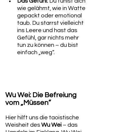
Das Gefühl:
 Du fühlst dich 
wie gelähmt, wie in Watte 
gepackt oder emotional 
taub. Du starrst vielleicht 
ins Leere und hast das 
Gefühl, gar nichts mehr 
tun zu können – du bist 
einfach „weg“.
​Wu Wei: Die Befreiung 
vom „Müssen“
​Hier hilft uns die taoistische 
Weisheit des 
Wu Wei
 – das 