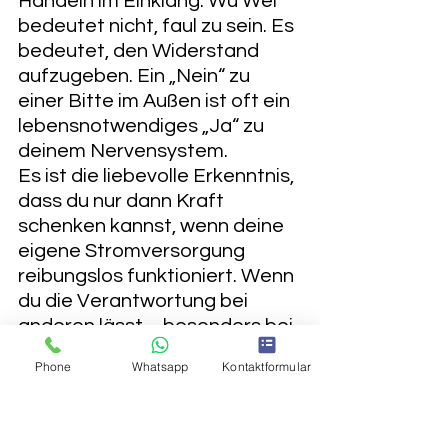
Handeln im Einklang. Wu Wei 
bedeutet nicht, faul zu sein. Es 
bedeutet, den Widerstand 
aufzugeben. Ein „Nein“ zu 
einer Bitte im Außen ist oft ein 
lebensnotwendiges „Ja“ zu 
deinem Nervensystem.
​Es ist die liebevolle Erkenntnis, 
dass du nur dann Kraft 
schenken kannst, wenn deine 
eigene Stromversorgung 
reibungslos funktioniert. Wenn 
du die Verantwortung bei 
anderen lässt – besonders bei 
Erwachsenen –, schenkst du 
Phone
Whatsapp
Kontaktformular
ihnen Vertrauen in ihre eigene 
Kraft und dir selbst den Raum, 
dein Yin zu bewahren. Das ist 