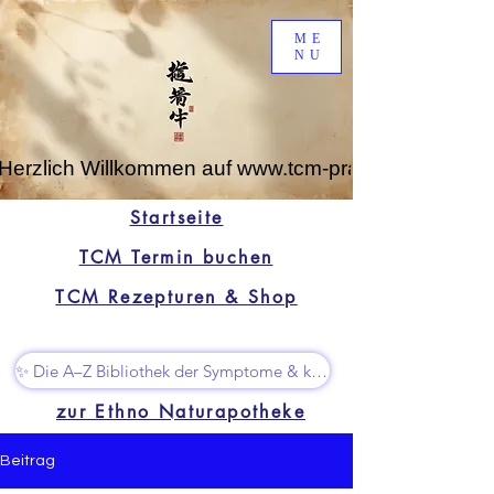
ME
NU
Herzlich Willkommen auf www.tcm-praxis-leipzig.de
Startseite
TCM Termin buchen
TCM Rezepturen & Shop
✨ Die A–Z Bibliothek der Symptome & kleine Superhelfer
zur Ethno Naturapotheke
Beitrag