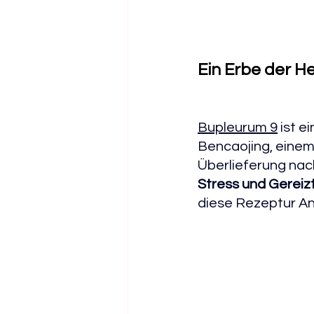
Ein Erbe der He
Bupleurum 9
 ist 
Bencaojing, einem 
Überlieferung nac
Stress und Gereizt
diese Rezeptur A