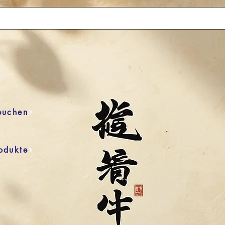
buchen
odukte