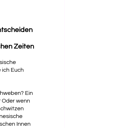
ntscheiden 
chen Zeiten
sische 
 ich Euch 
chweben? Ein 
? Oder wenn 
schwitzen 
inesische 
schen Innen 