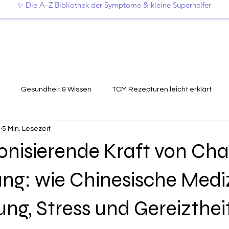
✨ Die A–Z Bibliothek der Symptome & kleine Superhelfer
g
Gesundheit & Wissen
TCM Rezepturen leicht erklärt
5
5 Min. Lesezeit
nisierende Kraft von Cha
ang: wie Chinesische Mediz
g, Stress und Gereizthei