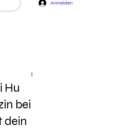
Anmelden
i Hu
in bei
t dein