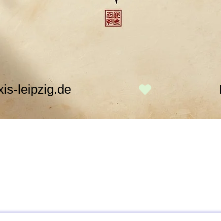
s-leipzig.de
Geschenkkarte
Ethno Health
Über mich & FAQś
eat aktuell
T