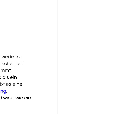
t weder so 
ischen, ein 
kommt.
als ein 
t es eine 
ang
.
wirkt wie ein 