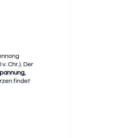
hennong 
. Chr.). Der 
spannung, 
zen findet 