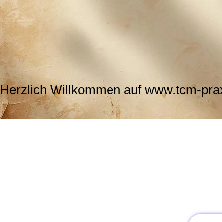
Herzlich Willkommen auf www.tcm-praxi
Startseite
Infos / Kontakt
Qi Gong Retr