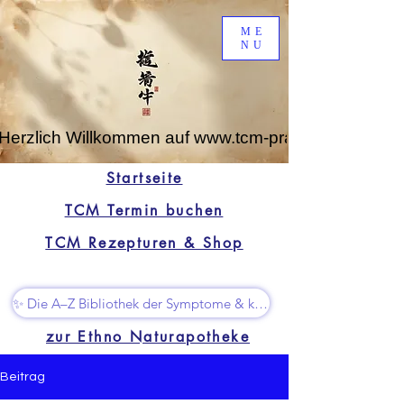
ME
NU
Herzlich Willkommen auf www.tcm-praxis-leipzig.de
Startseite
TCM Termin buchen
TCM Rezepturen & Shop
✨ Die A–Z Bibliothek der Symptome & kleine Superhelfer
zur Ethno Naturapotheke
Beitrag