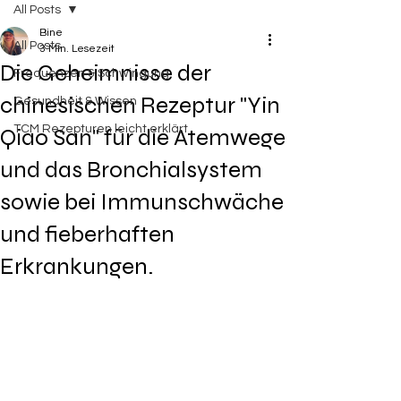
All Posts
Bine
All Posts
3 Min. Lesezeit
Die Geheimnisse der
Frequenzen & Schwingung
chinesischen Rezeptur "Yin
Gesundheit & Wissen
TCM Rezepturen leicht erklärt
Qiao San" für die Atemwege
und das Bronchialsystem
sowie bei Immunschwäche
und fieberhaften
Erkrankungen.