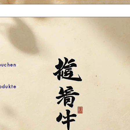
buchen
odukte