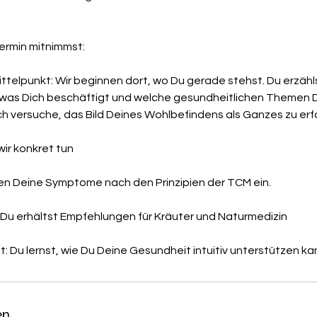
rmin mitnimmst:
ittelpunkt: Wir beginnen dort, wo Du gerade stehst. Du erzähls
was Dich beschäftigt und welche gesundheitlichen Themen Di
 ich versuche, das Bild Deines Wohlbefindens als Ganzes zu er
ir konkret tun
dnen Deine Symptome nach den Prinzipien der TCM ein.
an: Du erhältst Empfehlungen für Kräuter und Naturmedizin
en