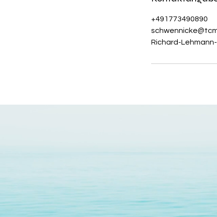
+491773490890
schwennicke@tcm-
Richard-Lehmann-S