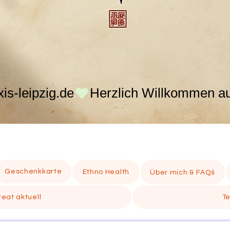
s-leipzig.de
Geschenkkarte
Ethno Health
Über mich & FAQś
eat aktuell
T