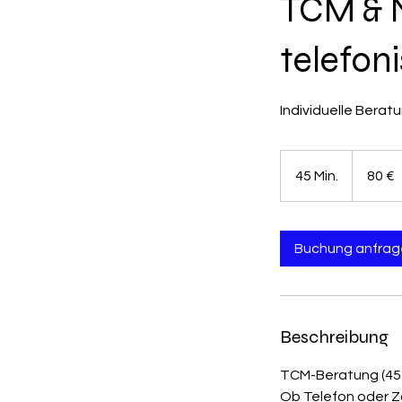
TCM & 
telefon
Individuelle Berat
80
Euro
45 Min.
4
80 €
5
M
i
Buchung anfrag
n
.
Beschreibung
TCM-Beratung (45 M
Ob Telefon oder Z