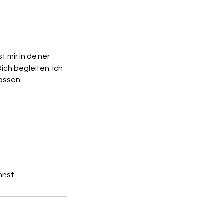
t mir in deiner
ch begleiten. Ich
fassen.