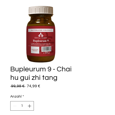
Bupleurum 9 - Chai
hu gui zhi tang
Standardpreis
Sale-Preis
 99,98 € 
74,99 €
Anzahl
*