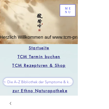
ME
NU
Herzlich Willkommen auf www.tcm-praxis-leipzig.de
Startseite
TCM Termin buchen
TCM Rezepturen & Shop
✨ Die A–Z Bibliothek der Symptome & kleine Superhelfer
zur Ethno Naturapotheke