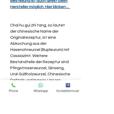
Bestellung ist auch direkt beim
Hersteller möglich. Hier klicken ...
Chai hu gui zhi tang, so lautet
der chinesische Name der
Originalrezeptur, ist eine
Abkochung aus der
Hasenohrwurzel (Bupleurum) mit
Cassiazimt. Weitere
Bestandteile der Rezeptur sind
Pfingstrosenwurzel, Ginseng,
Ural-Süßholzwurzel, Chinesische
Datteln und Ingwer. Unsere
moderne Rezeptur aus
Phone
Whatsapp
Kontaktformular
hochwertigen Extrakten enthält
ferner Pinellia, Ginseng und
Baikal-Helmkrautwurzel. In der
überlieferten chinesischen