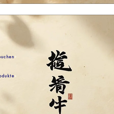
buchen
odukte