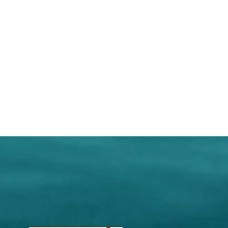
ermischungen benannt werden,
 Natur. Für eine exakte Diagnose,
ngeren und stillenden Frauen
rapeuten, der sich auf
 spezialisert hat, oder den
ieren. Wir können in keiner Weise
erwendung dieser Produkte
cht werden. Bitte die
is einhalten!
ittel stellen keinen Ersatz für
Ernährung dar. Eine
rung und gesunde Lebensweise
mpfohlene tägliche Verzehrmenge
ehalten werden.. Außerhalb der
nen Kindern aufbewahren. Kühl
. Die Namen der Beschwerden und
cherweise in diesen
ermischungen benannt werden,
 Natur. Für eine exakte Diagnose,
ngeren und stillenden Frauen
rapeuten, der sich auf