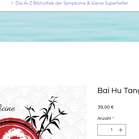
✨ Die A–Z Bibliothek der Symptome & kleine Superhelfer
Bai Hu Tang
Preis
39,00 €
Anzahl
*