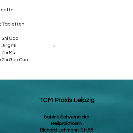
Chinesischen Kräut
g netto
sind rein indikativer
und vor allem schwa
raten wir, einen The
2 Tabletten
chinesischen Medizin
Hausarzt, zu konsult
Shi Gao
für unsachgemäße V
Jing Mi
verantwortlich gema
Zhi Mu
empfohlene Tagesdos
x
Zhi Gan Cao
Nahrungsergänzungsm
abwechslungsreiche 
ausgewogene Ernäh
sind wichtig. Die e
soll unbedingt eing
Reichweite von klei
und trocken lagern
TCM Praxis Leipzig
Symptome, die mögli
Chinesischen Kräut
Sabine Schwennicke
sind rein indikativer
Heilpraktikerin
und vor allem schwa
raten wir, einen The
Richard-Lehmann-Str.55