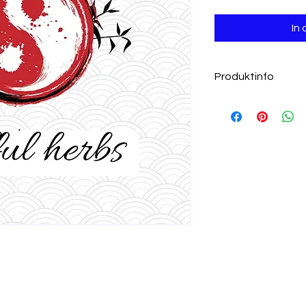
In
Produktinfo
Nahrungsergänzung
Die Informationen au
medizinische oder 
dienen nicht der Sel
Anwendung fragen Si
naturheilkundlich or
Nahrungsergänzungsm
abwechslungsreiche 
ausgewogene Ernäh
sind wichtig. Die e
soll unbedingt eing
Reichweite von klei
und trocken lagern
Symptome, die mögli