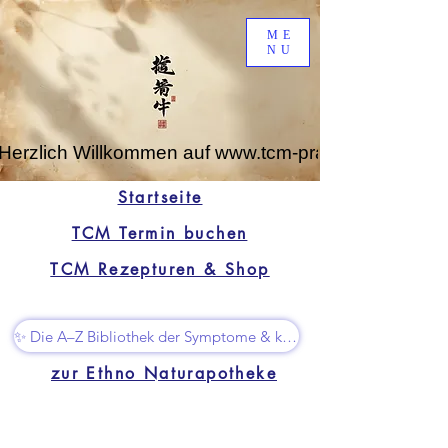
ME
NU
Herzlich Willkommen auf www.tcm-praxis-leipzig.de
Startseite
TCM Termin buchen
TCM Rezepturen & Shop
✨ Die A–Z Bibliothek der Symptome & kleine Superhelfer
zur Ethno Naturapotheke