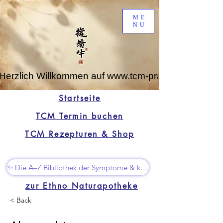
ME
NU
Herzlich Willkommen auf www.tcm-praxis-leipzig.de
Startseite
TCM Termin buchen
TCM Rezepturen & Shop
✨ Die A–Z Bibliothek der Symptome & kleine Superhelfer
zur Ethno Naturapotheke
< Back