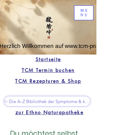
ME
NU
Herzlich Willkommen auf www.tcm-praxis-leipzig.de
Startseite
TCM Termin buchen
TCM Rezepturen & Shop
✨ Die A–Z Bibliothek der Symptome & kleine Superhelfer
zur Ethno Naturapotheke
Du möchtest selbst