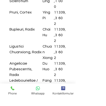
Sclerotium
Ling
,1
00
0
Pruni, Cortex
Ying
11
339,
Pi
,3
60
2
Bupleuri, Radix
Chai
11
339,
Hu
,3
60
2
Ligustici
Chua
11
339,
Chuanxiong, Radix
n
,3
60
Xiong
2
Angelicae
Du
11
339,
Pubescentis,
Huo
,3
60
Radix
2
Ledebouriellae /
Fang
11
339,
Saposhnikoviae,
Feng
,3
60
Radix
2
Phone
Whatsapp
Kontaktformular
Platycodi, Radix
Jie
11
339,
Geng
,3
60