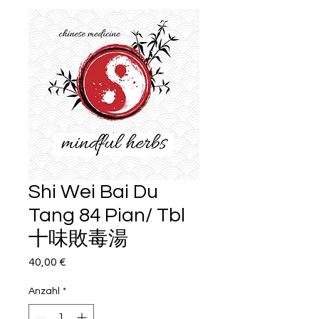
Shi Wei Bai Du
Tang 84 Pian/ Tbl
十味敗毒湯
Preis
40,00 €
Anzahl
*