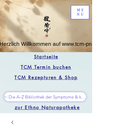
ME
NU
Herzlich Willkommen auf www.tcm-praxis-leipzig.de
Startseite
TCM Termin buchen
TCM Rezepturen & Shop
✨ Die A–Z Bibliothek der Symptome & kleine Superhelfer
zur Ethno Naturapotheke