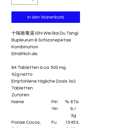
In den Warenkorb
十味敗毒湯 (Shi Wei Bai Du Tang)
Bupleurum & Schizonepetae
Kombination
Erhältlich als:
84 Tabletten à ca. 500 mg
42g netto
Empfohlene tägliche Dosis 3x2
Tabletten
Zutaten:
Name
Pin
%
6Ta
Yin
b /
3g
Poriae Cocos,
Fu
15
453,