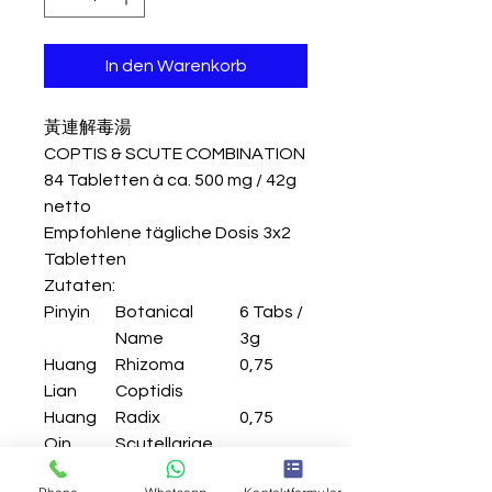
In den Warenkorb
黃連解毒湯
COPTIS & SCUTE COMBINATION
84 Tabletten à ca. 500 mg / 42g
netto
Empfohlene tägliche Dosis 3x2
Tabletten
Zutaten:
Pinyin
Botanical
6 Tabs /
Name
3g
Huang
Rhizoma
0,75
Lian
Coptidis
Huang
Radix
0,75
Qin
Scutellariae
Huang
Cortex
0,75