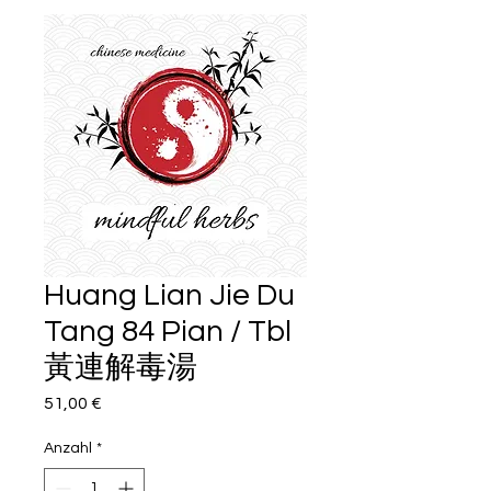
Huang Lian Jie Du
Tang 84 Pian / Tbl
黃連解毒湯
Preis
51,00 €
Anzahl
*