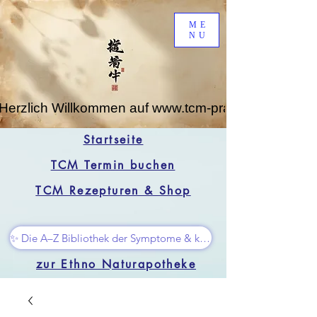
ME
NU
Herzlich Willkommen auf www.tcm-praxis-leipzig.de
Startseite
TCM Termin buchen
TCM Rezepturen & Shop
✨ Die A–Z Bibliothek der Symptome & kleine Superhelfer
zur Ethno Naturapotheke