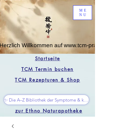
ME
NU
Herzlich Willkommen auf www.tcm-praxis-leipzig.de
Startseite
TCM Termin buchen
TCM Rezepturen & Shop
✨ Die A–Z Bibliothek der Symptome & kleine Superhelfer
zur Ethno Naturapotheke