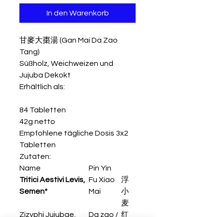
In den Warenkorb
甘麥大棗湯 (Gan Mai Da Zao
Tang)
Süßholz, Weichweizen und
Jujuba Dekokt
Erhältlich als:
84 Tabletten
42g netto
Empfohlene tägliche Dosis 3x2
Tabletten
Zutaten:
Name
Pin Yin
Tritici Aestivi Levis,
Fu Xiao
浮
Semen*
Mai
小
麦
Zizyphi Jujubae,
Da zao /
红