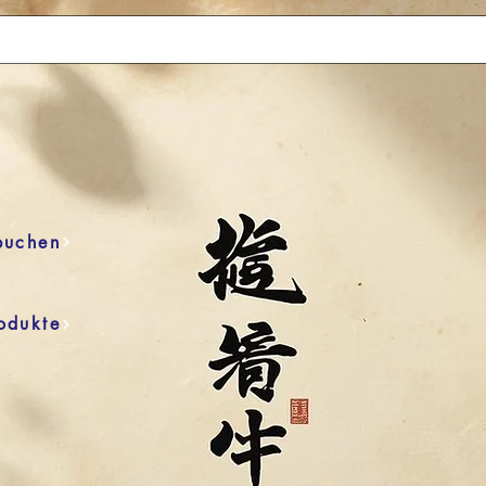
buchen
odukte