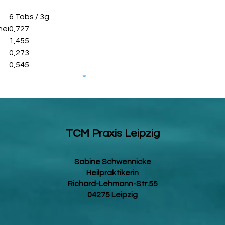
und trocken lagern
Symptome, die mögli
6 Tabs / 3g
Chinesischen Kräut
hei
0,727
sind rein indikativer
1,455
und vor allem schwa
0,273
raten wir, einen The
0,545
chinesischen Medizin
Hausarzt, zu konsult
für unsachgemäße V
verantwortlich gema
empfohlene Tagesdos
Nahrungsergänzungsm
abwechslungsreiche 
TCM Praxis Leipzig
ausgewogene Ernäh
sind wichtig. Die e
soll unbedingt eing
Sabine Schwennicke
Reichweite von klei
Heilpraktikerin
und trocken lagern
Richard-Lehmann-Str.55
Symptome, die mögli
04275 Leipzig
Chinesischen Kräut
sind rein indikativer
und vor allem schwa