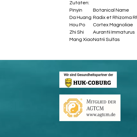
Zutaten:
Pinyin
Botanical Name
Da Huang
Radix et Rhizoma R
Hou Po
Cortex Magnoliae
Zhi Shi
Aurantii Immaturus
Mang Xiao
Natrii Sulfas