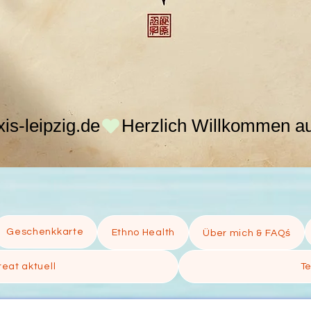
s-leipzig.de
Geschenkkarte
Ethno Health
Über mich & FAQś
eat aktuell
T