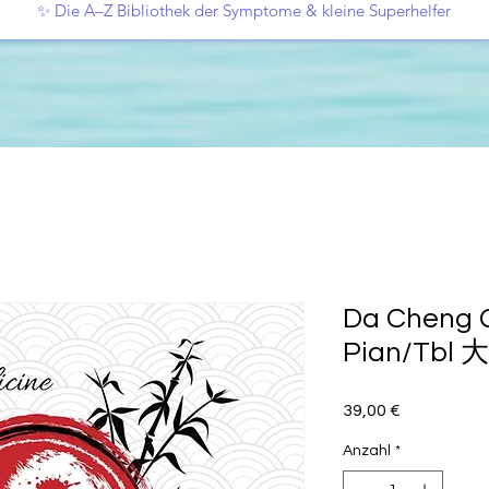
✨ Die A–Z Bibliothek der Symptome & kleine Superhelfer
Da Cheng Q
Pian/Tbl
Preis
39,00 €
Anzahl
*