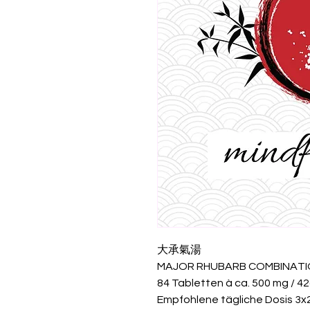
大承氣湯
MAJOR RHUBARB COMBINAT
84 Tabletten à ca. 500 mg / 4
Empfohlene tägliche Dosis 3x