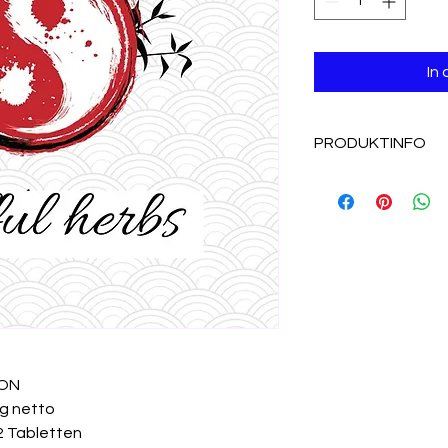
In
PRODUKTINFO
Nahrungsergänzung
Die Informationen au
medizinische oder 
dienen nicht der Sel
Anwendung fragen Si
naturheilkundlich or
Nahrungsergänzungsm
abwechslungsreiche 
ausgewogene Ernäh
ION
sind wichtig. Die e
2g netto
soll unbedingt eing
2 Tabletten
Reichweite von klei