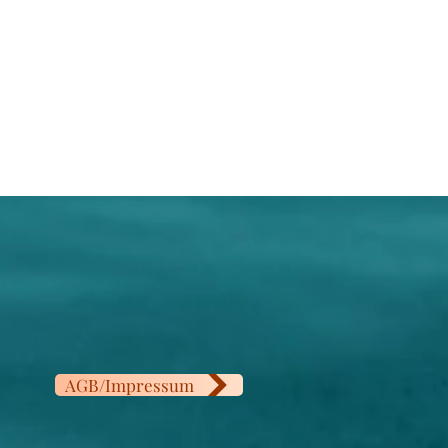
. Die Namen der Beschwerden und
cherweise in diesen
ermischungen benannt werden,
 Natur. Für eine exakte Diagnose,
ngeren und stillenden Frauen
rapeuten, der sich auf
 spezialisert hat, oder den
ieren. Wir können in keiner Weise
erwendung dieser Produkte
cht werden. Bitte die
is einhalten!
ittel stellen keinen Ersatz für
Ernährung dar. Eine
rung und gesunde Lebensweise
mpfohlene tägliche Verzehrmenge
ehalten werden.. Außerhalb der
nen Kindern aufbewahren. Kühl
. Die Namen der Beschwerden und
AGB/Impressum
cherweise in diesen
ermischungen benannt werden,
 Natur. Für eine exakte Diagnose,
ngeren und stillenden Frauen