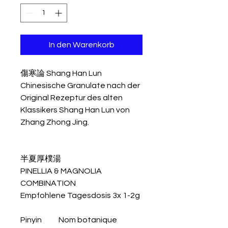
In den Warenkorb
傷寒論 Shang Han Lun
Chinesische Granulate nach der
Original Rezeptur des alten
Klassikers Shang Han Lun von
Zhang Zhong Jing.
半夏厚樸湯
PINELLIA & MAGNOLIA
COMBINATION
Empfohlene Tagesdosis 3x 1-2g
Pinyin
Nom botanique