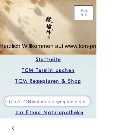
ME
NU
Herzlich Willkommen auf www.tcm-praxis-leipzig.de
Startseite
TCM Termin buchen
TCM Rezepturen & Shop
✨ Die A–Z Bibliothek der Symptome & kleine Superhelfer
zur Ethno Naturapotheke