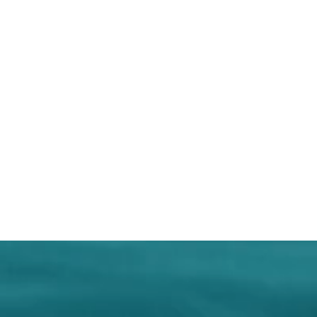
. Die Namen der Beschwerden und
cherweise in diesen
ermischungen benannt werden,
 Natur. Für eine exakte Diagnose,
ngeren und stillenden Frauen
rapeuten, der sich auf
 spezialisert hat, oder den
ieren. Wir können in keiner Weise
erwendung dieser Produkte
cht werden. Bitte die
is einhalten!
ittel stellen keinen Ersatz für
Ernährung dar. Eine
rung und gesunde Lebensweise
mpfohlene tägliche Verzehrmenge
ehalten werden.. Außerhalb der
nen Kindern aufbewahren. Kühl
. Die Namen der Beschwerden und
cherweise in diesen
ermischungen benannt werden,
 Natur. Für eine exakte Diagnose,
ngeren und stillenden Frauen