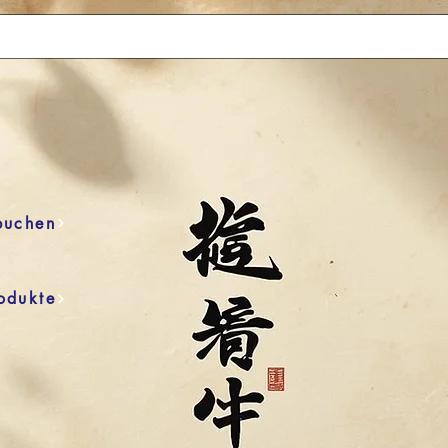
buchen
odukte