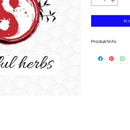
In
Produktinfo
Nahrungsergänzung
Die Informationen au
medizinische oder 
dienen nicht der Sel
Anwendung fragen Si
naturheilkundlich or
Nahrungsergänzungsm
abwechslungsreiche 
ausgewogene Ernäh
sind wichtig. Die e
soll unbedingt eing
Reichweite von klei