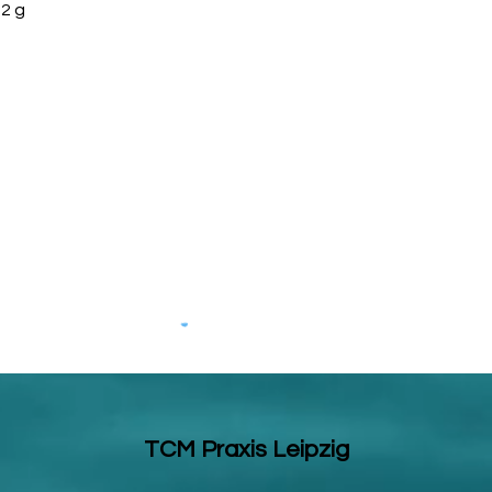
und trocken lagern
 2 g
Symptome, die mögli
Chinesischen Kräut
sind rein indikativer
und vor allem schwa
raten wir, einen The
chinesischen Medizin
Hausarzt, zu konsult
für unsachgemäße V
verantwortlich gema
empfohlene Tagesdos
Nahrungsergänzungsm
abwechslungsreiche 
ausgewogene Ernäh
sind wichtig. Die e
soll unbedingt eing
Reichweite von klei
und trocken lagern
Symptome, die mögli
Chinesischen Kräut
TCM Praxis Leipzig
sind rein indikativer
und vor allem schwa