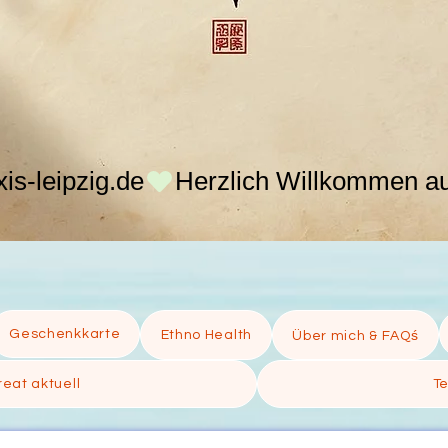
s-leipzig.de
Geschenkkarte
Ethno Health
Über mich & FAQś
eat aktuell
T