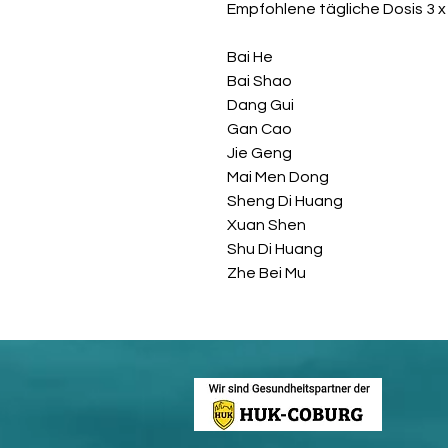
Empfohlene tägliche Dosis 3 x
Bai He
Bai Shao
Dang Gui
Gan Cao
Jie Geng
Mai Men Dong
Sheng Di Huang
Xuan Shen
Shu Di Huang
Zhe Bei Mu