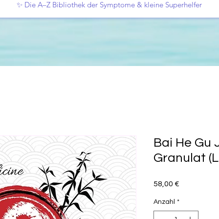
✨ Die A–Z Bibliothek der Symptome & kleine Superhelfer
Bai He Gu 
Granulat (L
Preis
58,00 €
Anzahl
*