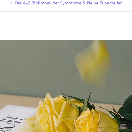
✨ Die A–Z Bibliothek der Symptome & kleine Superhelfer