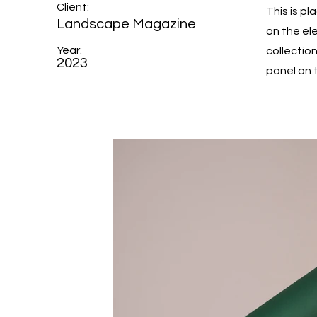
Client:
This is p
Landscape Magazine
on the el
Year:
collectio
2023
panel on t