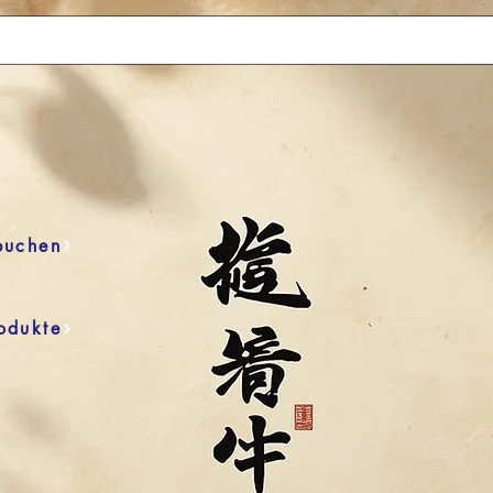
buchen
odukte