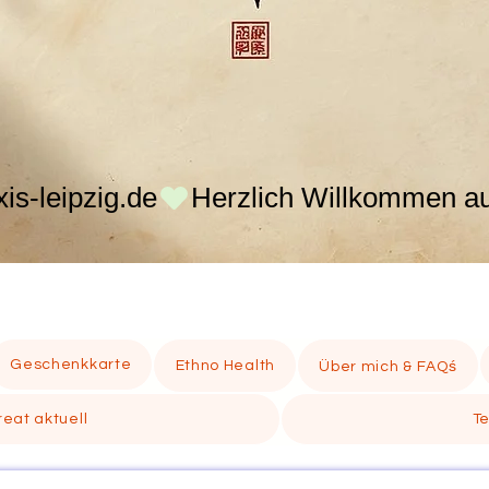
s-leipzig.de
Geschenkkarte
Ethno Health
Über mich & FAQś
eat aktuell
T