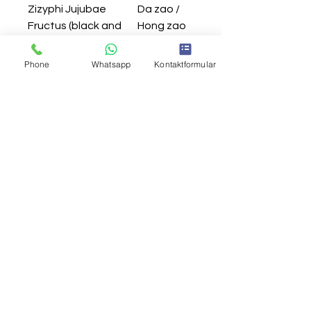
Zizyphi Jujubae
Da zao /
Fructus (black and
Hong zao
red)
Scutellariae
Huang Qin
Phone
Whatsapp
Kontaktformular
Baicalensis Radix
Ginseng Radix
Ren Shen
Glycyrrhizae Radix
Gan Cao
Zingiberis Recens
Sheng
Rhizoma
Jiang
PRODUKTINFO
Nahrungsergänzungsmittel
Die Informationen auf dieser Seite
ersetzen keine medizinische oder
pharmazeutische Beratung. Sie
dienen nicht der Selbstmedikation.
Für die geeignete Anwendung
fragen Sie einen Heilpraktiker, einen