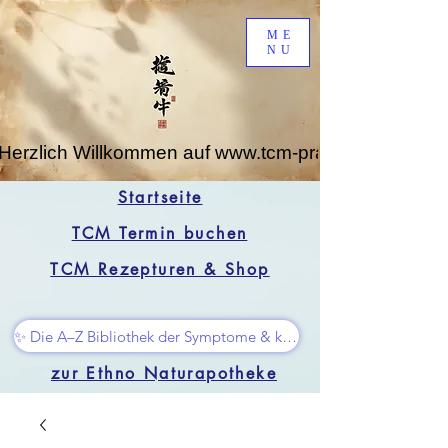
ME
NU
Herzlich Willkommen auf www.tcm-praxis-leipzig.de
Startseite
TCM Termin buchen
TCM Rezepturen & Shop
✨ Die A–Z Bibliothek der Symptome & kleine Superhelfer
zur Ethno Naturapotheke