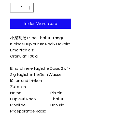
In den Warenkorb
小柴胡汤 (Xiao Chai Hu Tang)
Kleines Bupleurum Radix Dekokt
Erhältlich als:
Granulat 100 g
Empfohlene tägliche Dosis 2 x 1-
2 g täglich in heißem Wasser
lösen und trinken
Zutaten:
Name
Pin Yin
Bupleuri Radix
Chai Hu
Pinelliae
Ban Xia
Praeparatae Radix