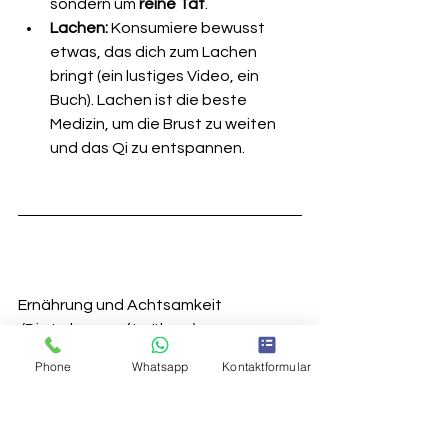
sondern um 
reine Tat
.
Lachen:
 Konsumiere bewusst 
etwas, das dich zum Lachen 
bringt (ein lustiges Video, ein 
Buch). Lachen ist die beste 
Medizin, um die Brust zu weiten 
und das Qi zu entspannen.
Ernährung und Achtsamkeit
 (Die Leber sanft nähren)
Phone
Whatsapp
Kontaktformular
Die Leber mag es 
leicht, frisch und 
fließend
.