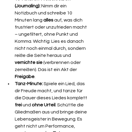
(Journaling):
 Nimm dir ein 
Notizbuch und schreibe 10 
Minuten lang 
alles
 auf, was dich 
frustriert oder unzufrieden macht 
– ungefiltert, ohne Punkt und 
Komma. Wichtig: Lies es danach 
nicht noch einmal durch, sondern 
reiße die Seite heraus und 
vernichte sie
 (verbrennen oder 
zerreißen). Das ist ein Akt der 
Freigabe
. 
Tanz-Minute:
 Spiele ein Lied, das 
dir Freude macht, und tanze für 
die Dauer dieses Liedes komplett 
frei
 und 
ohne Urteil
. Schüttle die 
Gliedmaßen aus und bringe deine 
Lebensgeister in Bewegung. Es 
geht nicht um Performance, 