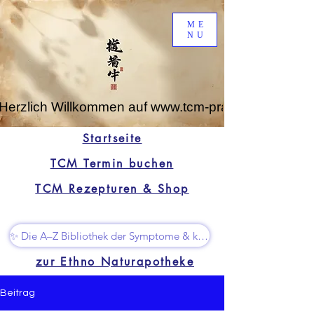
ME
NU
Herzlich Willkommen auf www.tcm-praxis-leipzig.de
Startseite
TCM Termin buchen
TCM Rezepturen & Shop
✨ Die A–Z Bibliothek der Symptome & kleine Superhelfer
zur Ethno Naturapotheke
Beitrag