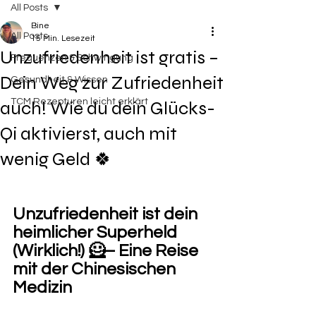
All Posts
Bine
All Posts
15 Min. Lesezeit
Unzufriedenheit ist gratis –
Frequenzen & Schwingung
Dein Weg zur Zufriedenheit
Gesundheit & Wissen
TCM Rezepturen leicht erklärt
auch! Wie du dein Glücks-
Qi aktivierst, auch mit
wenig Geld 🍀
Unzufriedenheit ist dein 
heimlicher Superheld 
(Wirklich!) 🦸– Eine Reise 
mit der Chinesischen 
Medizin