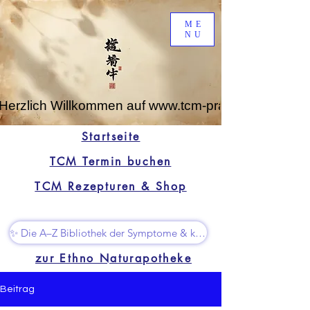
ME
NU
Herzlich Willkommen auf www.tcm-praxis-leipzig.de
Startseite
TCM Termin buchen
TCM Rezepturen & Shop
✨ Die A–Z Bibliothek der Symptome & kleine Superhelfer
zur Ethno Naturapotheke
Beitrag