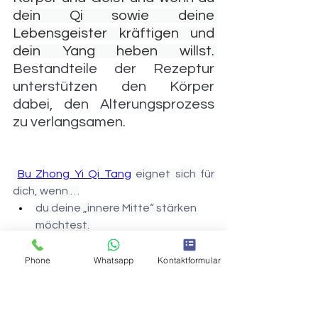
dein Qi sowie deine 
Lebensgeister kräftigen und 
dein Yang heben willst. 
Bestandteile der Rezeptur 
unterstützen den Körper 
dabei, den Alterungsprozess 
zu verlangsamen.
Bu Zhong Yi Qi Tang
 eignet sich für 
dich, wenn …
du deine „innere Mitte“ stärken 
möchtest.
du dein Qi sowie deine 
Lebensgeister kräftigen und dein 
Phone
Whatsapp
Kontaktformular
Yang heben willst.
du nach einem natürlichen Mittel 
gegen den Alterungsprozess 