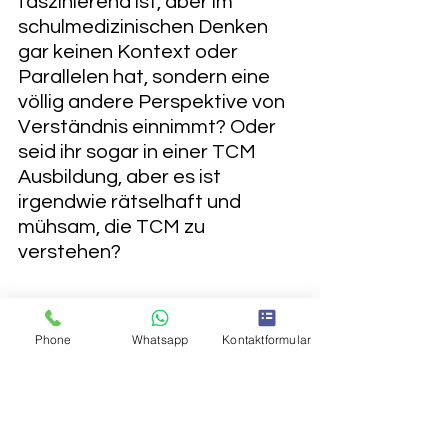
faszinierend ist, aber im 
schulmedizinischen Denken 
gar keinen Kontext oder 
Parallelen hat, sondern eine 
völlig andere Perspektive von 
Verständnis einnimmt? Oder 
seid ihr sogar in einer TCM 
Ausbildung, aber es ist 
irgendwie rätselhaft und 
mühsam, die TCM zu 
verstehen? 
Genau das war meine Idee und 
Phone
Whatsapp
Kontaktformular
das Gefühl in den letzten 
Monaten – und deshalb 
arbeite ich 
mit viel Herzblut 
und Hingabe
 an einem Projekt, 