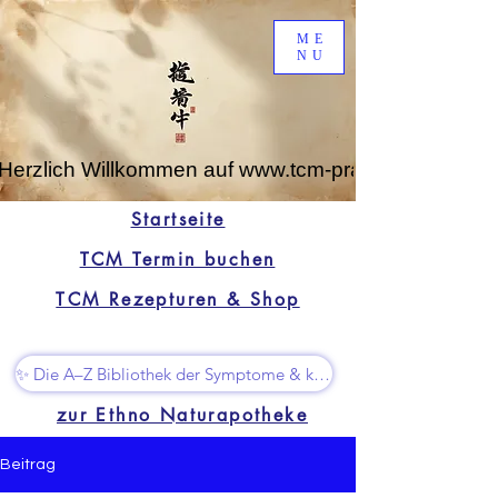
ME
NU
Herzlich Willkommen auf www.tcm-praxis-leipzig.de
Startseite
TCM Termin buchen
TCM Rezepturen & Shop
✨ Die A–Z Bibliothek der Symptome & kleine Superhelfer
zur Ethno Naturapotheke
Beitrag