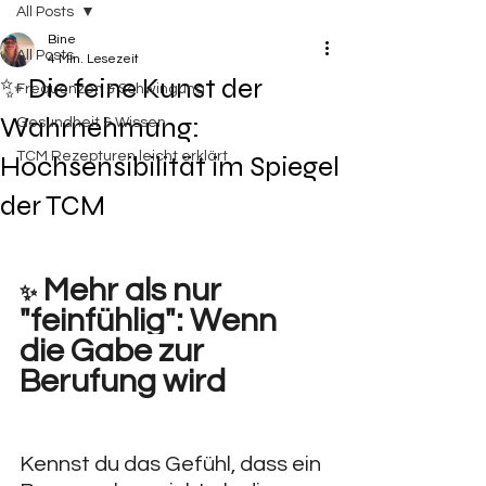
All Posts
Bine
All Posts
4 Min. Lesezeit
✨ Die feine Kunst der
Frequenzen & Schwingung
Wahrnehmung:
Gesundheit & Wissen
TCM Rezepturen leicht erklärt
Hochsensibilität im Spiegel
der TCM
 Mehr als nur 
✨
"feinfühlig": Wenn 
die Gabe zur 
Berufung wird
Kennst du das Gefühl, dass ein 