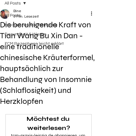
All Posts
Bine
All Posts
3 Min. Lesezeit
Die beruhigende Kraft von
Frequenzen & Schwingung
Tian Wang Bu Xin Dan -
Gesundheit & Wissen
TCM Rezepturen leicht erklärt
eine traditionelle
chinesische Kräuterformel,
hauptsächlich zur
Behandlung von Insomnie
(Schlaflosigkeit) und
Herzklopfen
Möchtest du 
weiterlesen?
tcm-praxis-leipzig.de abonnieren, um 