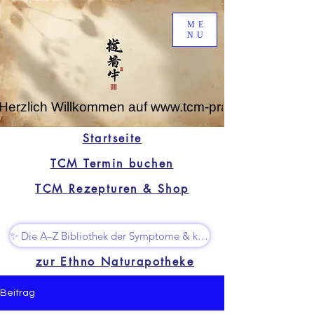
ME
NU
Herzlich Willkommen auf www.tcm-praxis-leipzig.de
Startseite
TCM Termin buchen
TCM Rezepturen & Shop
✨ Die A–Z Bibliothek der Symptome & kleine Superhelfer
zur Ethno Naturapotheke
Beitrag