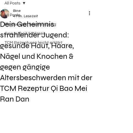
All Posts
Bine
All Posts
4 Min. Lesezeit
Dein Geheimnis
Frequenzen & Schwingung
strahlender Jugend:
Gesundheit & Wissen
TCM Rezepturen leicht erklärt
gesunde Haut, Haare,
Nägel und Knochen &
gegen gängige
Altersbeschwerden mit der
TCM Rezeptur Qi Bao Mei
Ran Dan