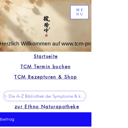
ME
NU
Herzlich Willkommen auf www.tcm-praxis-leipzig.de
Startseite
TCM Termin buchen
TCM Rezepturen & Shop
✨ Die A–Z Bibliothek der Symptome & kleine Superhelfer
zur Ethno Naturapotheke
Beitrag