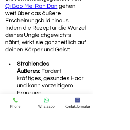
Qi Bao Mei Ran Dan
 gehen 
weit über das äußere 
Erscheinungsbild hinaus. 
Indem die Rezeptur die Wurzel 
deines Ungleichgewichts 
nährt, wirkt sie ganzheitlich auf 
deinen Körper und Geist:
Strahlendes 
Äußeres:
 Fördert 
kräftiges, gesundes Haar 
und kann vorzeitigem 
Ergrauen 
entgegenwirken. Schenkt 
Phone
Whatsapp
Kontaktformular
deiner Haut einen 
gesunden, vitalen Glanz.
Innere Kraft:
 Unterstützt 
deine Ausdauer und 