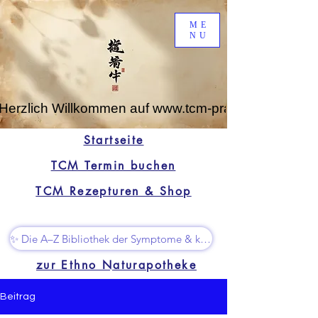
ME
NU
Herzlich Willkommen auf www.tcm-praxis-leipzig.de
Startseite
TCM Termin buchen
TCM Rezepturen & Shop
✨ Die A–Z Bibliothek der Symptome & kleine Superhelfer
zur Ethno Naturapotheke
Beitrag