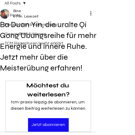
All Posts
Bine
All Posts
8 Min. Lesezeit
Ba Duan Yin, die uralte Qi
Frequenzen & Schwingung
Gong Übungsreihe für mehr
Gesundheit & Wissen
TCM Rezepturen leicht erklärt
Energie und innere Ruhe.
Jetzt mehr über die
Meisterübung erfahren!
Möchtest du 
weiterlesen?
tcm-praxis-leipzig.de abonnieren, um 
diesen Beitrag weiterlesen zu können.
Jetzt abonnieren